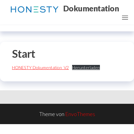
Zum
Dokumentation
Inhalt
springen
Start
HONESTY Dokumentation_V2
Herunterladen
Theme von
EnvoThemes